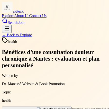
aidteck
Explore
About Us
Contact Us
Search
Join
← Back to
Explore
health
Bénéfices d’une consultation douleur
chronique à Nantes : évaluation et plan
personnalisé
Written by
Dr. Manassé Website & Book Promotion
Topic
health