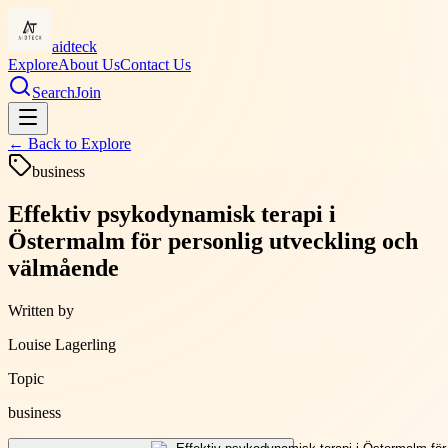
aidteck
Explore
About Us
Contact Us
Search
Join
← Back to
Explore
business
Effektiv psykodynamisk terapi i
Östermalm för personlig utveckling och
välmående
Written by
Louise Lagerling
Topic
business