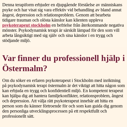
Denna terapiform erbjuder en djupgående förståelse av människans
psyke och har visat sig vara effektiv vid behandling av bland annat
ångest, depression och relationsproblem. Genom att bearbeta
tidigare trauman och olösta känslor kan klienten uppleva
psykoterapeut stockholm
en befrielse från återkommande negativa
mönster. Psykodynamisk terapi är särskilt lämpad för den som vill
arbeta långsiktigt med sig själv och sina känslor i en trygg och
stödjande miljö.
Var finner du professionell hjälp i
Östermalm?
Om du söker en erfaren psykoterapeut i Stockholm med inriktning
på psykodynamisk terapi östermalm är det viktigt att hitta någon som
kan erbjuda en trygg och konfidentiell miljö. En kompetent terapeut
kan hjälpa dig att hantera familjekonflikter, relationsproblem, ångest
och depression. Att välja rätt psykoterapeut innebär att hitta en
person som du känner förtroende för och som kan guida dig genom
den personliga utvecklingsprocessen på ett respektfullt och
professionellt sätt.