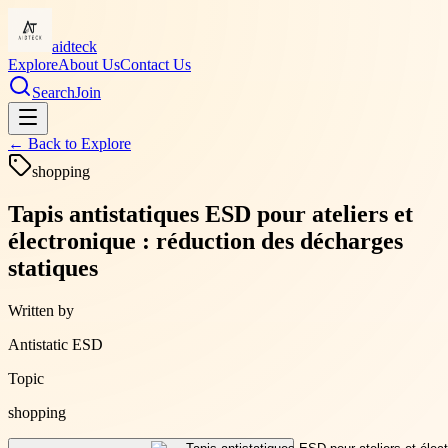
aidteck
Explore
About Us
Contact Us
Search
Join
← Back to
Explore
shopping
Tapis antistatiques ESD pour ateliers et
électronique : réduction des décharges
statiques
Written by
Antistatic ESD
Topic
shopping