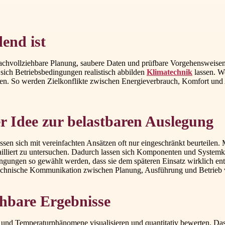
end ist
chvollziehbare Planung, saubere Daten und prüfbare Vorgehensweisen. I
 sich Betriebsbedingungen realistisch abbilden
Klimatechnik
lassen. We
n. So werden Zielkonflikte zwischen Energieverbrauch, Komfort und Aus
r Idee zur belastbaren Auslegung
n sich mit vereinfachten Ansätzen oft nur eingeschränkt beurteilen. 
liert zu untersuchen. Dadurch lassen sich Komponenten und Systemkon
ungen so gewählt werden, dass sie dem späteren Einsatz wirklich ent
e technische Kommunikation zwischen Planung, Ausführung und Betrieb 
hbare Ergebnisse
d Temperaturphänomene visualisieren und quantitativ bewerten. Das st