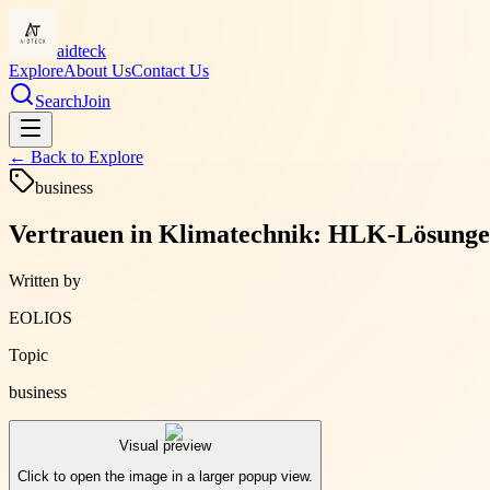
aidteck
Explore
About Us
Contact Us
Search
Join
← Back to
Explore
business
Vertrauen in Klimatechnik: HLK-Lösungen
Written by
EOLIOS
Topic
business
Visual preview
Click to open the image in a larger popup view.