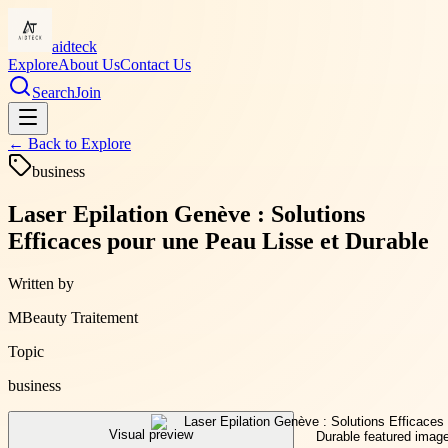
aidteck
Explore
About Us
Contact Us
Search
Join
← Back to
Explore
business
Laser Epilation Genève : Solutions
Efficaces pour une Peau Lisse et Durable
Written by
MBeauty Traitement
Topic
business
Visual preview