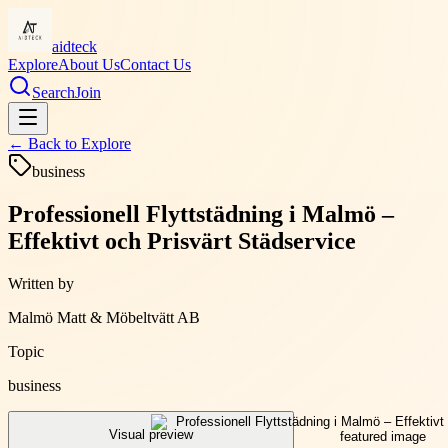
aidteck
Explore
About Us
Contact Us
Search
Join
← Back to
Explore
business
Professionell Flyttstädning i Malmö –
Effektivt och Prisvärt Städservice
Written by
Malmö Matt & Möbeltvätt AB
Topic
business
Visual preview