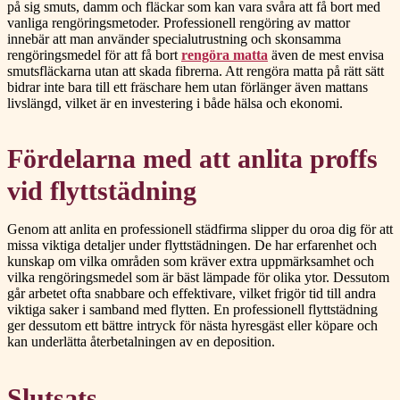
på sig smuts, damm och fläckar som kan vara svåra att få bort med
vanliga rengöringsmetoder. Professionell rengöring av mattor
innebär att man använder specialutrustning och skonsamma
rengöringsmedel för att få bort
rengöra matta
även de mest envisa
smutsfläckarna utan att skada fibrerna. Att rengöra matta på rätt sätt
bidrar inte bara till ett fräschare hem utan förlänger även mattans
livslängd, vilket är en investering i både hälsa och ekonomi.
Fördelarna med att anlita proffs
vid flyttstädning
Genom att anlita en professionell städfirma slipper du oroa dig för att
missa viktiga detaljer under flyttstädningen. De har erfarenhet och
kunskap om vilka områden som kräver extra uppmärksamhet och
vilka rengöringsmedel som är bäst lämpade för olika ytor. Dessutom
går arbetet ofta snabbare och effektivare, vilket frigör tid till andra
viktiga saker i samband med flytten. En professionell flyttstädning
ger dessutom ett bättre intryck för nästa hyresgäst eller köpare och
kan underlätta återbetalningen av en deposition.
Slutsats