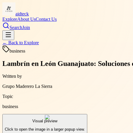
aidteck
Explore
About Us
Contact Us
Search
Join
← Back to
Explore
business
Lambrín en León Guanajuato: Soluciones 
Written by
Grupo Maderero La Sierra
Topic
business
Visual preview
Click to open the image in a larger popup view.