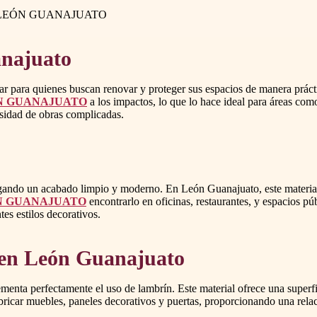
LEÓN GUANAJUATO
anajuato
 para quienes buscan renovar y proteger sus espacios de manera prácti
N GUANAJUATO
a los impactos, lo que lo hace ideal para áreas com
esidad de obras complicadas.
torgando un acabado limpio y moderno. En León Guanajuato, este materia
N GUANAJUATO
encontrarlo en oficinas, restaurantes, y espacios 
es estilos decorativos.
en León Guanajuato
a perfectamente el uso de lambrín. Este material ofrece una superfici
abricar muebles, paneles decorativos y puertas, proporcionando una rel