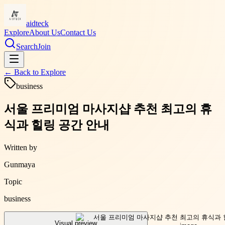
aidteck
Explore
About Us
Contact Us
Search
Join
← Back to
Explore
business
서울 프리미엄 마사지샵 추천 최고의 휴
식과 힐링 공간 안내
Written by
Gunmaya
Topic
business
Visual preview